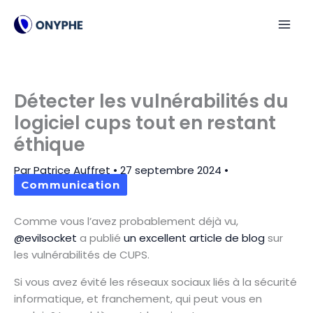
Aller
au
contenu
Détecter les vulnérabilités du
logiciel cups tout en restant
éthique
Par
Patrice Auffret
•
27 septembre 2024
•
Communication
Comme vous l’avez probablement déjà vu,
@evilsocket
a publié
un excellent article de blog
sur
les vulnérabilités de CUPS.
Si vous avez évité les réseaux sociaux liés à la sécurité
informatique, et franchement, qui peut vous en